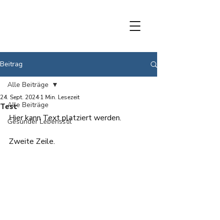
Beitrag
Alle Beiträge
24. Sept. 2024
1 Min. Lesezeit
Alle Beiträge
Test
Hier kann Text platziert werden.
Gesunder Lebensstil
Zweite Zeile.